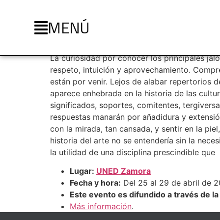
MENÚ
CURSO: Los espaci
La curiosidad por conocer los principales jal
respeto, intuición y aprovechamiento. Compre
están por venir. Lejos de alabar repertorios d
aparece enhebrada en la historia de las cult
significados, soportes, comitentes, tergivers
respuestas manarán por añadidura y extensión.
con la mirada, tan cansada, y sentir en la pie
historia del arte no se entendería sin la nece
la utilidad de una disciplina prescindible que
Lugar:
UNED Zamora
Fecha y hora:
Del 25 al 29 de abril de 2
Este evento es difundido a través de l
Más información
.