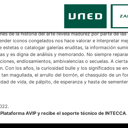
os naturales que nos i
ones de la historia del arte revela madurez por parte de l
nder iconos congelados nos hace valorar e interpretar mej
e estetas o catalogar galerías eruditas, la información sumi
uras y es digna de análisis y memorando. No siempre repara
aciones, endiosamientos, ambivalencias o secuelas. A cierta
 Con los años, la curiosidad bulle y los significados se en
l, tan magullada, el arrullo del borrón, el chasquido de un 
sidad de vida, de pálpito, de esperanza y hasta de sementera.
022.
a Plataforma AVIP y recibe el soporte técnico de INTECCA
.