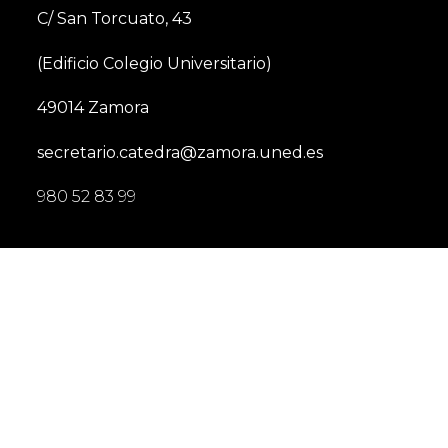
C/ San Torcuato, 43
(Edificio Colegio Universitario)
49014 Zamora
secretario.catedra@zamora.uned.es
980 52 83 99